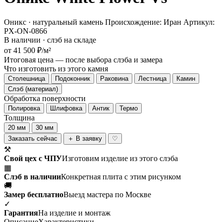
Оникс · натуральный камень
Происхождение: Иран
Артикул:
PX-ON-0866
В наличии · слэб на складе
от 41 500 ₽/м²
Итоговая цена — после выбора слэба и замера
Что изготовить из этого камня
Столешница
Подоконник
Раковина
Лестница
Камин
Слэб (материал)
Обработка поверхности
Полировка
Шлифовка
Антик
Термо
Толщина
20 мм
30 мм
Заказать сейчас
＋ В заявку
♡
⚒
Свой цех с ЧПУ
Изготовим изделие из этого слэба
▦
Слэб в наличии
Конкретная плита с этим рисунком
🚚
Замер бесплатно
Выезд мастера по Москве
✓
Гарантия
На изделие и монтаж
Описание
Характеристики