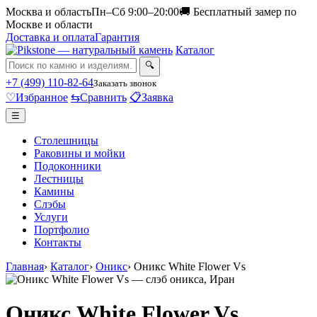
Москва и область
Пн–Сб 9:00–20:00
🚚 Бесплатный замер по
Москве и области
Доставка и оплата
Гарантия
Каталог
🔍
+7 (499) 110-82-64
Заказать звонок
♡
Избранное
⇆
Сравнить
📋
Заявка
☰
Столешницы
Раковины и мойки
Подоконники
Лестницы
Камины
Слэбы
Услуги
Портфолио
Контакты
Главная
›
Каталог
›
Оникс
›
Оникс White Flower Vs
Оникс White Flower Vs