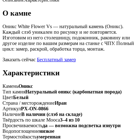
О камне
Оникс White Flower Vs — натуральный камень (Оникс).
Каждый слэб уникален по рисунку и не повторяется.
Изготовим из него столешницу, подоконник, раковину или
другое изделие по вашим размерам на станке с ЧПУ. Полный
цикл: замер, раскрой, обработка торца, монтаж.
Заказать сейчас
Бесплатный замер
Характеристики
Камень
Оникс
Тип камня
Натуральный оникс (карбонатная порода)
Цвет
Белый
Страна / месторождение
Иран
Артикул
PX-ON-0866
Наличие
В наличии (слэб на складе)
Твёрдость по шкале Мооса
3–4 из 10
Просвечиваемость
да — возможна подсветка изнутри
Водопоглощение
низкое
Термостойкость
умеренная