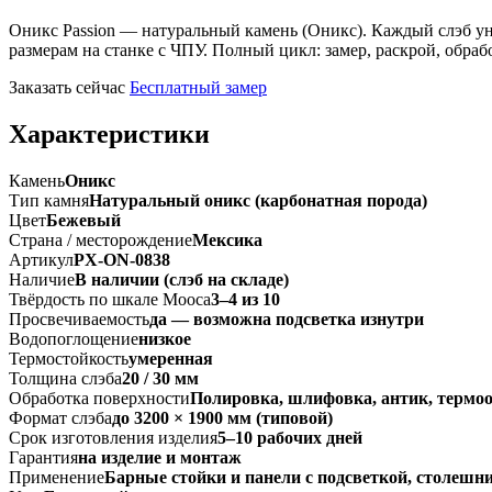
Оникс Passion — натуральный камень (Оникс). Каждый слэб ун
размерам на станке с ЧПУ. Полный цикл: замер, раскрой, обраб
Заказать сейчас
Бесплатный замер
Характеристики
Камень
Оникс
Тип камня
Натуральный оникс (карбонатная порода)
Цвет
Бежевый
Страна / месторождение
Мексика
Артикул
PX-ON-0838
Наличие
В наличии (слэб на складе)
Твёрдость по шкале Мооса
3–4 из 10
Просвечиваемость
да — возможна подсветка изнутри
Водопоглощение
низкое
Термостойкость
умеренная
Толщина слэба
20 / 30 мм
Обработка поверхности
Полировка, шлифовка, антик, термо
Формат слэба
до 3200 × 1900 мм (типовой)
Срок изготовления изделия
5–10 рабочих дней
Гарантия
на изделие и монтаж
Применение
Барные стойки и панели с подсветкой, столешн