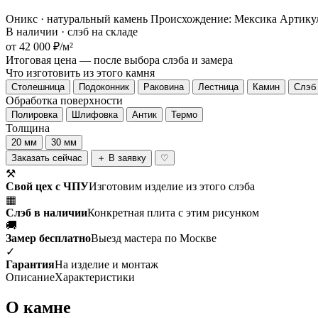
Оникс · натуральный камень
Происхождение: Мексика
Артику
В наличии · слэб на складе
от 42 000 ₽/м²
Итоговая цена — после выбора слэба и замера
Что изготовить из этого камня
Столешница
Подоконник
Раковина
Лестница
Камин
Слэб 
Обработка поверхности
Полировка
Шлифовка
Антик
Термо
Толщина
20 мм
30 мм
Заказать сейчас
＋ В заявку
♡
⚒
Свой цех с ЧПУ
Изготовим изделие из этого слэба
▦
Слэб в наличии
Конкретная плита с этим рисунком
🚚
Замер бесплатно
Выезд мастера по Москве
✓
Гарантия
На изделие и монтаж
Описание
Характеристики
О камне