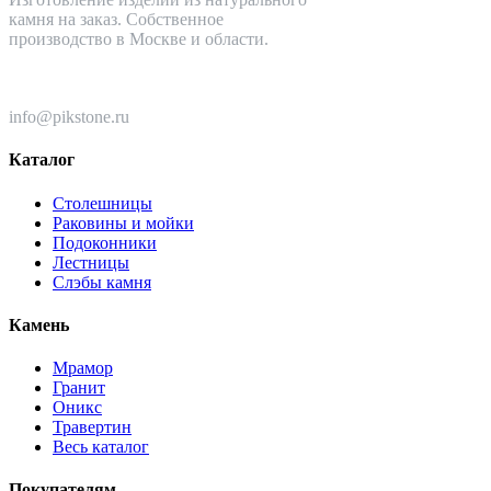
камня на заказ. Собственное
производство в Москве и области.
+7 (499) 110-82-64
info@pikstone.ru
Каталог
Столешницы
Раковины и мойки
Подоконники
Лестницы
Слэбы камня
Камень
Мрамор
Гранит
Оникс
Травертин
Весь каталог
Покупателям