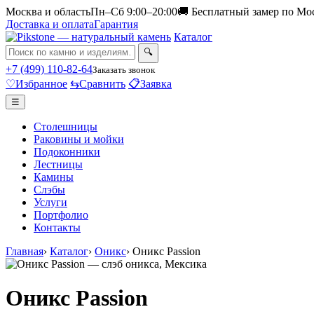
Москва и область
Пн–Сб 9:00–20:00
🚚 Бесплатный замер по Мо
Доставка и оплата
Гарантия
Каталог
🔍
+7 (499) 110-82-64
Заказать звонок
♡
Избранное
⇆
Сравнить
📋
Заявка
☰
Столешницы
Раковины и мойки
Подоконники
Лестницы
Камины
Слэбы
Услуги
Портфолио
Контакты
Главная
›
Каталог
›
Оникс
›
Оникс Passion
Оникс Passion