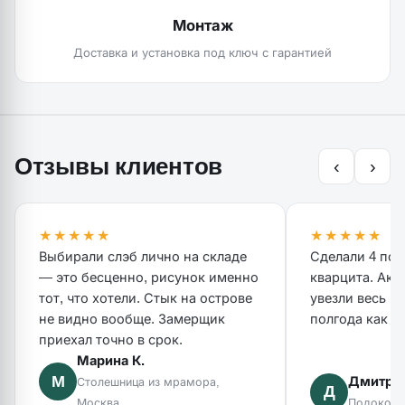
Монтаж
Доставка и установка под ключ с гарантией
Отзывы клиентов
‹
›
★★★★★
★★★★★
Выбирали слэб лично на складе
Сделали 4 под
— это бесценно, рисунок именно
кварцита. Акк
тот, что хотели. Стык на острове
увезли весь м
не видно вообще. Замерщик
полгода как но
приехал точно в срок.
Марина К.
М
Дмитрий
Столешница из мрамора,
Д
Москва
Подоконни