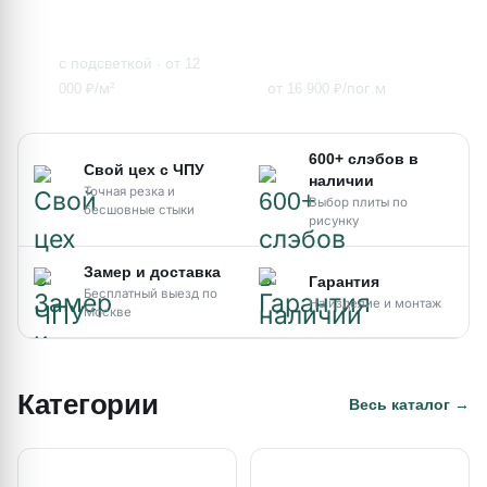
Столешницы из
Слэбы оникса
мрамора
с подсветкой · от 12
000 ₽/м²
от 16 900 ₽/пог.м
600+ слэбов в
Свой цех с ЧПУ
наличии
Точная резка и
Выбор плиты по
бесшовные стыки
рисунку
Замер и доставка
Гарантия
Бесплатный выезд по
На изделие и монтаж
Москве
Категории
Весь каталог →