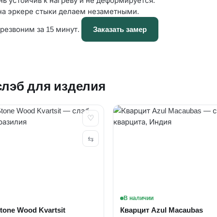
ь устойчив к нагреву и не деформируется.
на эркере стыки делаем незаметными.
резвоним за 15 минут.
Заказать замер
слэб для изделия
♡
⇆
В наличии
tone Wood Kvartsit
Кварцит Azul Macaubas