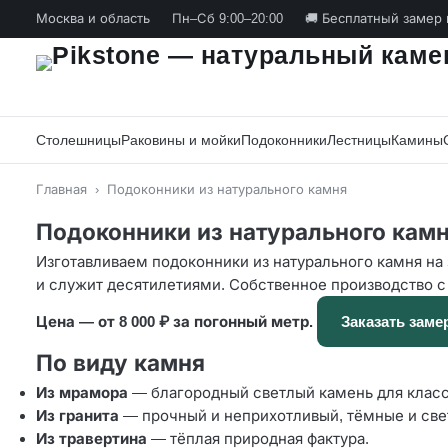
Москва и область
Пн–Сб 9:00–20:00
🚚 Бесплатный замер 
Столешницы
Раковины и мойки
Подоконники
Лестницы
Камины
Главная
›
Подоконники из натурального камня
Подоконники из натурального кам
Изготавливаем подоконники из натурального камня на 
и служит десятилетиями. Собственное производство с
Цена — от 8 000 ₽ за погонный метр.
Заказать заме
По виду камня
Из мрамора
— благородный светлый камень для класс
Из гранита
— прочный и неприхотливый, тёмные и све
Из травертина
— тёплая природная фактура.