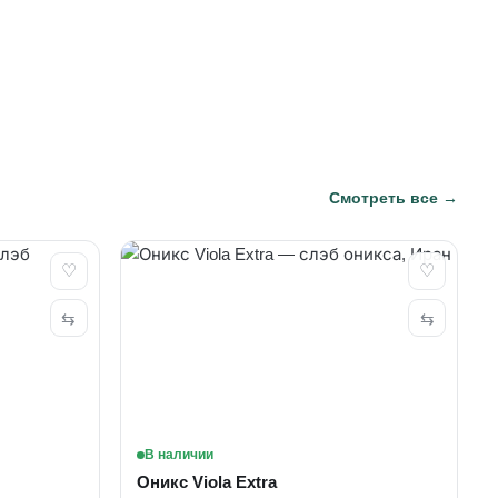
Смотреть все →
♡
♡
⇆
⇆
В наличии
Оникс Viola Extra