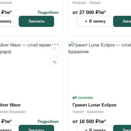
разилия
Кварцит · Индия
 ₽/м²
от 27 000 ₽/м²
Подробнее
заявку
＋ В заявку
Заказать
Зака
♡
⇆
В наличии
lver Wave
Гранит Lunar Eclipse
алия (Каррара)
Гранит · Бразилия
 ₽/м²
от 18 500 ₽/м²
Подробнее
заявку
＋ В заявку
Заказать
Зака