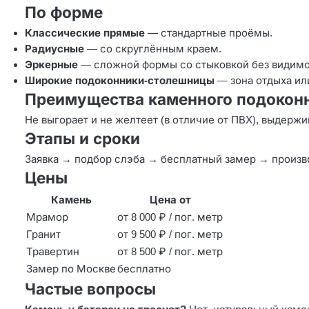
По форме
Классические прямые
— стандартные проёмы.
Радиусные
— со скруглённым краем.
Эркерные
— сложной формы со стыковкой без видимо
Широкие подоконники-столешницы
— зона отдыха или
Преимущества каменного подокон
Не выгорает и не желтеет (в отличие от ПВХ), выдерж
Этапы и сроки
Заявка → подбор слэба → бесплатный замер → произво
Цены
Камень
Цена от
Мрамор
от 8 000 ₽ / пог. метр
Гранит
от 9 500 ₽ / пог. метр
Травертин
от 8 500 ₽ / пог. метр
Замер по Москве
бесплатно
Частые вопросы