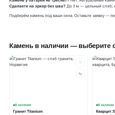
Камень у батареи не треснет?
Нет, натуральный камен
Сделаете на эркер без шва?
До 3 м — цельный слэб; 
Подберём камень под ваши окна. Оставьте заявку — пе
Камень в наличии — выберите 
♡
⇆
В наличии
В наличии
Гранит Titanium
Кварцит S