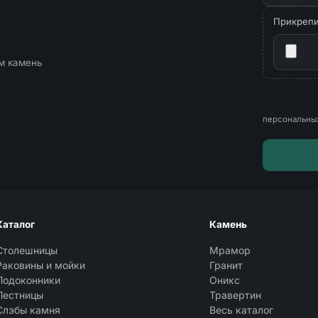
Прикрепит
ём камень
персональны
Каталог
Камень
Столешницы
Мрамор
Раковины и мойки
Гранит
Подоконники
Оникс
Лестницы
Травертин
Слэбы камня
Весь каталог