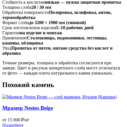
Стойкость к кислотам
низкая — нужна защитная пропитка
Толщина слэба
20 / 30 мм
Обработка поверхности
Полировка, шлифовка, антик,
термообработка
Формат слэба
до 3200 × 1900 мм (типовой)
Срок изготовления изделия
5–10 рабочих дней
Гарантия
на изделие и монтаж
Применение
Столешницы, подоконники, лестницы,
камины, облицовка
Уход
Пропитка от пятен, мягкие средства без кислот и
абразива
Точные размеры, толщина и обработка согласуются при
замере. Цвет и рисунок конкретного слэба могут отличаться
от фото — каждая плита натурального камня уникальна.
Похожий камень
Мрамор Nestos Beige
от 15 000 ₽/м²
Подробнее