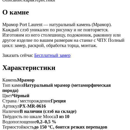
О камне
Мрамор Port Laurent — натуральный камень (Мрамор).
Каждый слэб уникален по рисунку и не повторяется.
Изготовим из него столешницу, подоконник, раковину или
другое изделие по вашим размерам на станке с ЧПУ. Полный
цикл: замер, раскрой, обработка торца, монтаж.
Заказать сейчас
Бесплатный замер
Характеристики
Камень
Мрамор
Тип камня
Натуральный мрамор (метаморфическая
порода)
Цвет
Чёрный
Страна / месторождение
Греция
Артикул
PX-MR-0616
Наличие
В наличии (слэб на складе)
Твёрдость по шкале Мооса
3 из 10
Водопоглощение
0,2–0,5 %
Термостойкость
до 150 °C, боится резких перепадов