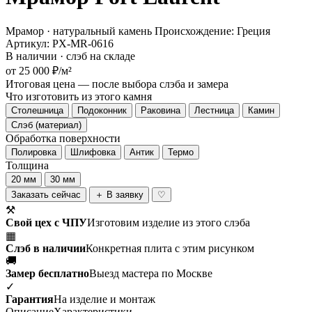
Мрамор · натуральный камень
Происхождение: Греция
Артикул: PX-MR-0616
В наличии · слэб на складе
от 25 000 ₽/м²
Итоговая цена — после выбора слэба и замера
Что изготовить из этого камня
Столешница
Подоконник
Раковина
Лестница
Камин
Слэб (материал)
Обработка поверхности
Полировка
Шлифовка
Антик
Термо
Толщина
20 мм
30 мм
Заказать сейчас
＋ В заявку
♡
⚒
Свой цех с ЧПУ
Изготовим изделие из этого слэба
▦
Слэб в наличии
Конкретная плита с этим рисунком
🚚
Замер бесплатно
Выезд мастера по Москве
✓
Гарантия
На изделие и монтаж
Описание
Характеристики