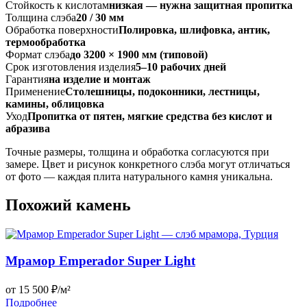
Стойкость к кислотам
низкая — нужна защитная пропитка
Толщина слэба
20 / 30 мм
Обработка поверхности
Полировка, шлифовка, антик,
термообработка
Формат слэба
до 3200 × 1900 мм (типовой)
Срок изготовления изделия
5–10 рабочих дней
Гарантия
на изделие и монтаж
Применение
Столешницы, подоконники, лестницы,
камины, облицовка
Уход
Пропитка от пятен, мягкие средства без кислот и
абразива
Точные размеры, толщина и обработка согласуются при
замере. Цвет и рисунок конкретного слэба могут отличаться
от фото — каждая плита натурального камня уникальна.
Похожий камень
Мрамор Emperador Super Light
от 15 500 ₽/м²
Подробнее