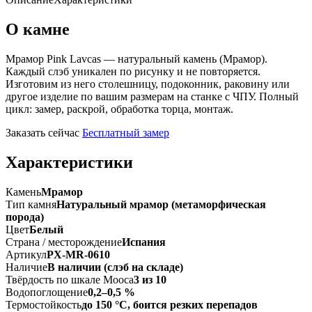
О камне
Мрамор Pink Lavcas — натуральный камень (Мрамор).
Каждый слэб уникален по рисунку и не повторяется.
Изготовим из него столешницу, подоконник, раковину или
другое изделие по вашим размерам на станке с ЧПУ. Полный
цикл: замер, раскрой, обработка торца, монтаж.
Заказать сейчас
Бесплатный замер
Характеристики
Камень
Мрамор
Тип камня
Натуральный мрамор (метаморфическая
порода)
Цвет
Белый
Страна / месторождение
Испания
Артикул
PX-MR-0610
Наличие
В наличии (слэб на складе)
Твёрдость по шкале Мооса
3 из 10
Водопоглощение
0,2–0,5 %
Термостойкость
до 150 °C, боится резких перепадов