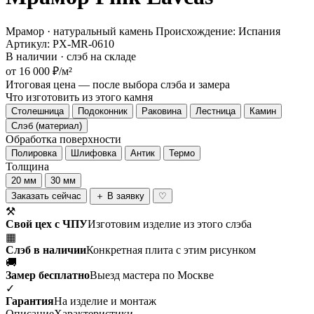
Мрамор · натуральный камень
Происхождение: Испания
Артикул: PX-MR-0610
В наличии · слэб на складе
от 16 000 ₽/м²
Итоговая цена — после выбора слэба и замера
Что изготовить из этого камня
Столешница
Подоконник
Раковина
Лестница
Камин
Слэб (материал)
Обработка поверхности
Полировка
Шлифовка
Антик
Термо
Толщина
20 мм
30 мм
Заказать сейчас
＋ В заявку
♡
⚒
Свой цех с ЧПУ
Изготовим изделие из этого слэба
▦
Слэб в наличии
Конкретная плита с этим рисунком
🚚
Замер бесплатно
Выезд мастера по Москве
✓
Гарантия
На изделие и монтаж
Описание
Характеристики