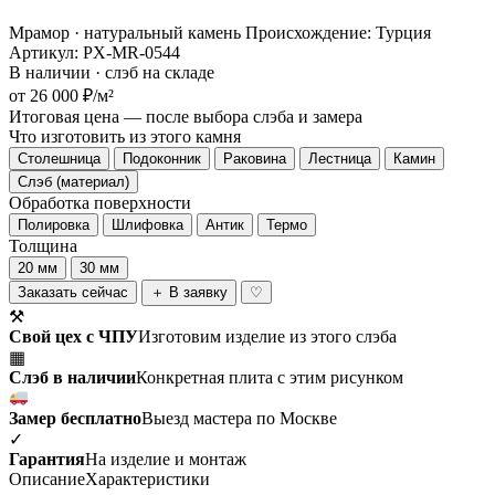
Мрамор · натуральный камень
Происхождение: Турция
Артикул: PX-MR-0544
В наличии · слэб на складе
от 26 000 ₽/м²
Итоговая цена — после выбора слэба и замера
Что изготовить из этого камня
Столешница
Подоконник
Раковина
Лестница
Камин
Слэб (материал)
Обработка поверхности
Полировка
Шлифовка
Антик
Термо
Толщина
20 мм
30 мм
Заказать сейчас
＋ В заявку
♡
⚒
Свой цех с ЧПУ
Изготовим изделие из этого слэба
▦
Слэб в наличии
Конкретная плита с этим рисунком
Замер бесплатно
Выезд мастера по Москве
✓
Гарантия
На изделие и монтаж
Описание
Характеристики