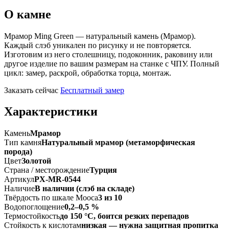
О камне
Мрамор Ming Green — натуральный камень (Мрамор).
Каждый слэб уникален по рисунку и не повторяется.
Изготовим из него столешницу, подоконник, раковину или
другое изделие по вашим размерам на станке с ЧПУ. Полный
цикл: замер, раскрой, обработка торца, монтаж.
Заказать сейчас
Бесплатный замер
Характеристики
Камень
Мрамор
Тип камня
Натуральный мрамор (метаморфическая
порода)
Цвет
Золотой
Страна / месторождение
Турция
Артикул
PX-MR-0544
Наличие
В наличии (слэб на складе)
Твёрдость по шкале Мооса
3 из 10
Водопоглощение
0,2–0,5 %
Термостойкость
до 150 °C, боится резких перепадов
Стойкость к кислотам
низкая — нужна защитная пропитка