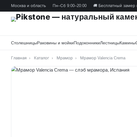
Москва и область
Пн–Сб 9:00–20:00
🚚 Бесплатный замер 
Столешницы
Раковины и мойки
Подоконники
Лестницы
Камины
Главная
›
Каталог
›
Мрамор
›
Мрамор Valencia Crema