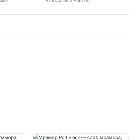
скве
На изделие и монтаж