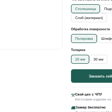
Столешница
Подо
Слэб (материал)
Обработка поверхности
Полировка
Шлиф
Толщина
20 мм
30 мм
Заказать се
Свой цех с ЧПУ
⚒
Изготовим изделие из 
Замер бесплатно
🚚