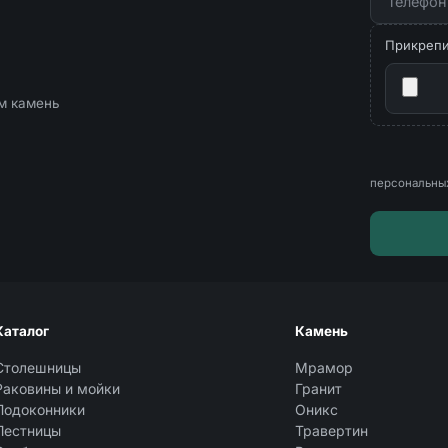
Прикрепит
ём камень
персональны
Каталог
Камень
Столешницы
Мрамор
Раковины и мойки
Гранит
Подоконники
Оникс
Лестницы
Травертин