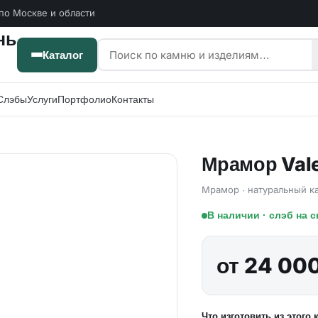
по Москве и области
Каталог
Слэбы
Услуги
Портфолио
Контакты
Мрамор Val
Мрамор · натуральный к
В наличии · слэб на 
от 24 00
Что изготовить из этого