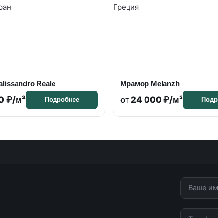
lissandro Reale
Мрамор Melanzh
0 ₽/м²
от 24 000 ₽/м²
Подробнее
Подр