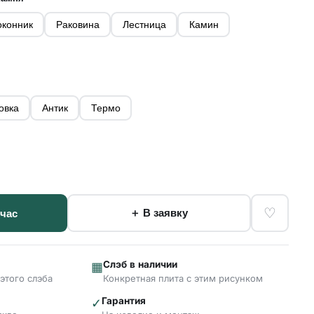
конник
Раковина
Лестница
Камин
овка
Антик
Термо
♡
＋ В заявку
йчас
Слэб в наличии
▦
этого слэба
Конкретная плита с этим рисунком
Гарантия
✓