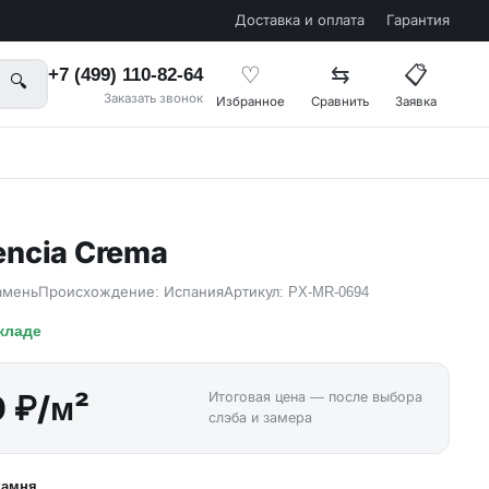
Доставка и оплата
Гарантия
♡
⇆
📋
+7 (499) 110-82-64
🔍
Заказать звонок
Избранное
Сравнить
Заявка
encia Crema
амень
Происхождение: Испания
Артикул: PX-MR-0694
складе
0 ₽/м²
Итоговая цена — после выбора
слэба и замера
 камня