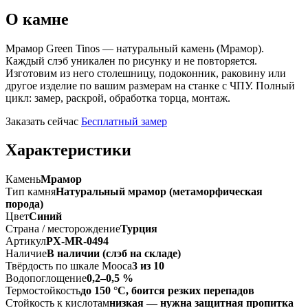
О камне
Мрамор Green Tinos — натуральный камень (Мрамор).
Каждый слэб уникален по рисунку и не повторяется.
Изготовим из него столешницу, подоконник, раковину или
другое изделие по вашим размерам на станке с ЧПУ. Полный
цикл: замер, раскрой, обработка торца, монтаж.
Заказать сейчас
Бесплатный замер
Характеристики
Камень
Мрамор
Тип камня
Натуральный мрамор (метаморфическая
порода)
Цвет
Синий
Страна / месторождение
Турция
Артикул
PX-MR-0494
Наличие
В наличии (слэб на складе)
Твёрдость по шкале Мооса
3 из 10
Водопоглощение
0,2–0,5 %
Термостойкость
до 150 °C, боится резких перепадов
Стойкость к кислотам
низкая — нужна защитная пропитка