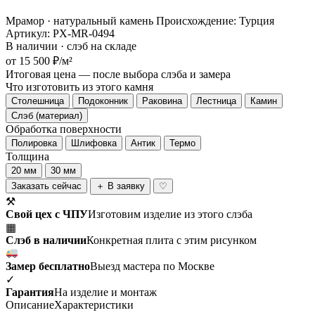
Мрамор · натуральный камень
Происхождение: Турция
Артикул: PX-MR-0494
В наличии · слэб на складе
от 15 500 ₽/м²
Итоговая цена — после выбора слэба и замера
Что изготовить из этого камня
Столешница
Подоконник
Раковина
Лестница
Камин
Слэб (материал)
Обработка поверхности
Полировка
Шлифовка
Антик
Термо
Толщина
20 мм
30 мм
Заказать сейчас
＋ В заявку
♡
⚒
Свой цех с ЧПУ
Изготовим изделие из этого слэба
▦
Слэб в наличии
Конкретная плита с этим рисунком
Замер бесплатно
Выезд мастера по Москве
✓
Гарантия
На изделие и монтаж
Описание
Характеристики