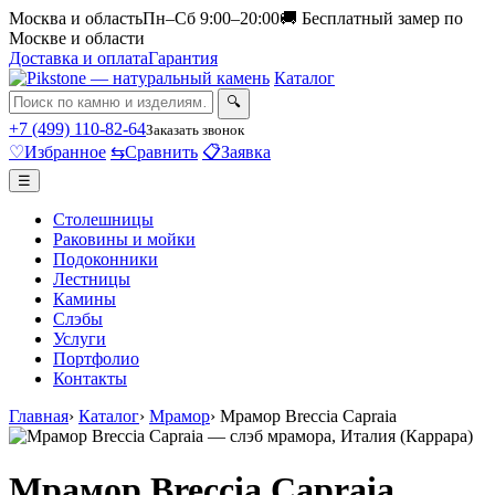
Москва и область
Пн–Сб 9:00–20:00
🚚 Бесплатный замер по
Москве и области
Доставка и оплата
Гарантия
Каталог
🔍
+7 (499) 110-82-64
Заказать звонок
♡
Избранное
⇆
Сравнить
📋
Заявка
☰
Столешницы
Раковины и мойки
Подоконники
Лестницы
Камины
Слэбы
Услуги
Портфолио
Контакты
Главная
›
Каталог
›
Мрамор
›
Мрамор Breccia Capraia
Мрамор Breccia Capraia