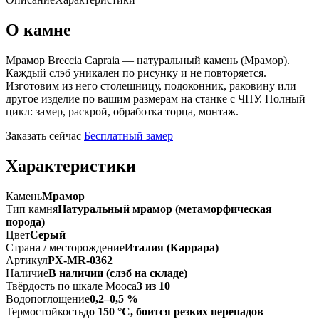
О камне
Мрамор Breccia Capraia — натуральный камень (Мрамор).
Каждый слэб уникален по рисунку и не повторяется.
Изготовим из него столешницу, подоконник, раковину или
другое изделие по вашим размерам на станке с ЧПУ. Полный
цикл: замер, раскрой, обработка торца, монтаж.
Заказать сейчас
Бесплатный замер
Характеристики
Камень
Мрамор
Тип камня
Натуральный мрамор (метаморфическая
порода)
Цвет
Серый
Страна / месторождение
Италия (Каррара)
Артикул
PX-MR-0362
Наличие
В наличии (слэб на складе)
Твёрдость по шкале Мооса
3 из 10
Водопоглощение
0,2–0,5 %
Термостойкость
до 150 °C, боится резких перепадов