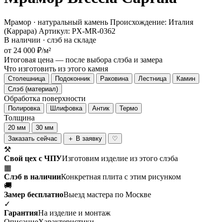
Мрамор · натуральный камень
Происхождение: Италия
(Каррара)
Артикул: PX-MR-0362
В наличии · слэб на складе
от 24 000 ₽/м²
Итоговая цена — после выбора слэба и замера
Что изготовить из этого камня
Столешница
Подоконник
Раковина
Лестница
Камин
Слэб (материал)
Обработка поверхности
Полировка
Шлифовка
Антик
Термо
Толщина
20 мм
30 мм
Заказать сейчас
＋ В заявку
♡
⚒
Свой цех с ЧПУ
Изготовим изделие из этого слэба
▦
Слэб в наличии
Конкретная плита с этим рисунком
🚚
Замер бесплатно
Выезд мастера по Москве
✓
Гарантия
На изделие и монтаж
Описание
Характеристики