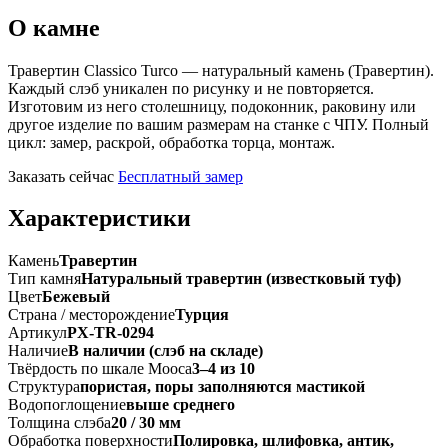
О камне
Травертин Classico Turco — натуральный камень (Травертин).
Каждый слэб уникален по рисунку и не повторяется.
Изготовим из него столешницу, подоконник, раковину или
другое изделие по вашим размерам на станке с ЧПУ. Полный
цикл: замер, раскрой, обработка торца, монтаж.
Заказать сейчас
Бесплатный замер
Характеристики
Камень
Травертин
Тип камня
Натуральный травертин (известковый туф)
Цвет
Бежевый
Страна / месторождение
Турция
Артикул
PX-TR-0294
Наличие
В наличии (слэб на складе)
Твёрдость по шкале Мооса
3–4 из 10
Структура
пористая, поры заполняются мастикой
Водопоглощение
выше среднего
Толщина слэба
20 / 30 мм
Обработка поверхности
Полировка, шлифовка, антик,