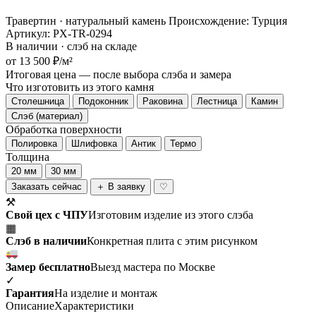
Травертин · натуральный камень
Происхождение: Турция
Артикул: PX-TR-0294
В наличии · слэб на складе
от 13 500 ₽/м²
Итоговая цена — после выбора слэба и замера
Что изготовить из этого камня
Столешница
Подоконник
Раковина
Лестница
Камин
Слэб (материал)
Обработка поверхности
Полировка
Шлифовка
Антик
Термо
Толщина
20 мм
30 мм
Заказать сейчас
＋ В заявку
♡
⚒
Свой цех с ЧПУ
Изготовим изделие из этого слэба
▦
Слэб в наличии
Конкретная плита с этим рисунком
Замер бесплатно
Выезд мастера по Москве
✓
Гарантия
На изделие и монтаж
Описание
Характеристики