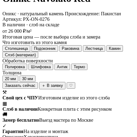
Оникс · натуральный камень
Происхождение: Пакистан
Артикул: PX-ON-0276
В наличии · слэб на складе
от 26 000 ₽/м²
Итоговая цена — после выбора слэба и замера
Что изготовить из этого камня
Столешница
Подоконник
Раковина
Лестница
Камин
Слэб (материал)
Обработка поверхности
Полировка
Шлифовка
Антик
Термо
Толщина
20 мм
30 мм
Заказать сейчас
＋ В заявку
♡
⚒
Свой цех с ЧПУ
Изготовим изделие из этого слэба
▦
Слэб в наличии
Конкретная плита с этим рисунком
🚚
Замер бесплатно
Выезд мастера по Москве
✓
Гарантия
На изделие и монтаж
Описание
Характеристики