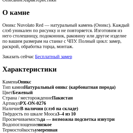
О камне
Оникс Nuvolato Red — натуральный камень (Оникс). Каждый
слэб уникален по рисунку и не повторяется. Изготовим из
него столешницу, подоконник, раковину или другое изделие
по вашим размерам на станке с ЧПУ. Полный цикл: замер,
раскрой, обработка торца, монтаж.
Заказать сейчас
Бесплатный замер
Характеристики
Камень
Оникс
Тип камня
Натуральный оникс (карбонатная порода)
Цвет
Бежевый
Страна / месторождение
Пакистан
Артикул
PX-ON-0276
Наличие
В наличии (слэб на складе)
Твёрдость по шкале Мооса
3–4 из 10
Просвечиваемость
да — возможна подсветка изнутри
Водопоглощение
низкое
Термостойкость
умеренная