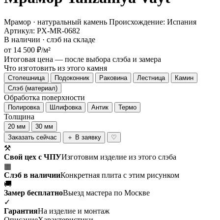
Мрамор · натуральный камень
Происхождение: Испания
Артикул: PX-MR-0682
В наличии · слэб на складе
от 14 500 ₽/м²
Итоговая цена — после выбора слэба и замера
Что изготовить из этого камня
Столешница
Подоконник
Раковина
Лестница
Камин
Слэб (материал)
Обработка поверхности
Полировка
Шлифовка
Антик
Термо
Толщина
20 мм
30 мм
Заказать сейчас
＋ В заявку
♡
⚒
Свой цех с ЧПУ
Изготовим изделие из этого слэба
▦
Слэб в наличии
Конкретная плита с этим рисунком
🚚
Замер бесплатно
Выезд мастера по Москве
✓
Гарантия
На изделие и монтаж
Описание
Характеристики