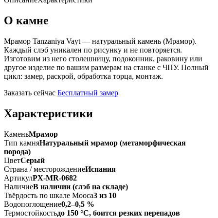
О камне
Мрамор Tanzaniya Vayt — натуральный камень (Мрамор).
Каждый слэб уникален по рисунку и не повторяется.
Изготовим из него столешницу, подоконник, раковину или
другое изделие по вашим размерам на станке с ЧПУ. Полный
цикл: замер, раскрой, обработка торца, монтаж.
Заказать сейчас
Бесплатный замер
Характеристики
Камень
Мрамор
Тип камня
Натуральный мрамор (метаморфическая
порода)
Цвет
Серый
Страна / месторождение
Испания
Артикул
PX-MR-0682
Наличие
В наличии (слэб на складе)
Твёрдость по шкале Мооса
3 из 10
Водопоглощение
0,2–0,5 %
Термостойкость
до 150 °C, боится резких перепадов