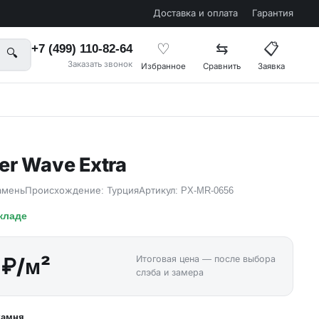
Доставка и оплата
Гарантия
♡
⇆
📋
+7 (499) 110-82-64
🔍
Заказать звонок
Избранное
Сравнить
Заявка
er Wave Extra
амень
Происхождение: Турция
Артикул: PX-MR-0656
складе
 ₽/м²
Итоговая цена — после выбора
слэба и замера
 камня