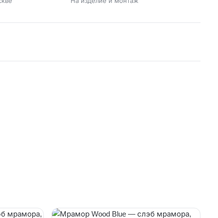
скве
На изделие и монтаж