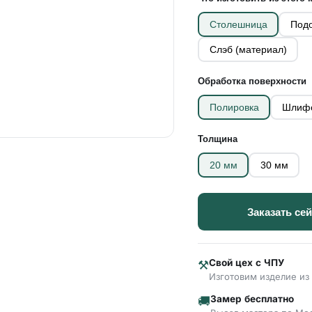
Столешница
Подо
Слэб (материал)
Обработка поверхности
Полировка
Шлиф
Толщина
20 мм
30 мм
Заказать се
Свой цех с ЧПУ
⚒
Изготовим изделие из 
Замер бесплатно
🚚