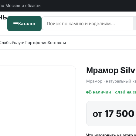
по Москве и области
Каталог
Слэбы
Услуги
Портфолио
Контакты
Мрамор Silv
Мрамор · натуральный к
В наличии · слэб на 
от 17 500
Что изготовить из этого