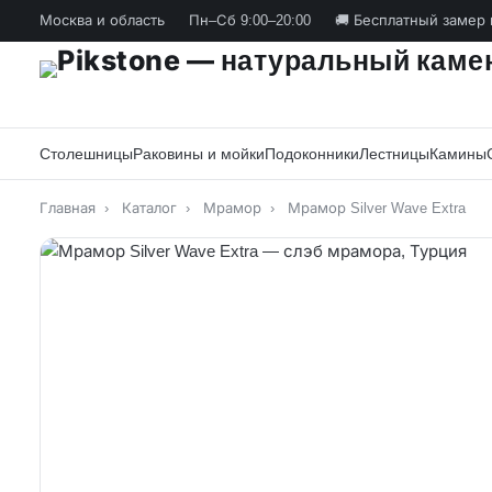
Москва и область
Пн–Сб 9:00–20:00
🚚 Бесплатный замер 
Столешницы
Раковины и мойки
Подоконники
Лестницы
Камины
Главная
›
Каталог
›
Мрамор
›
Мрамор Silver Wave Extra