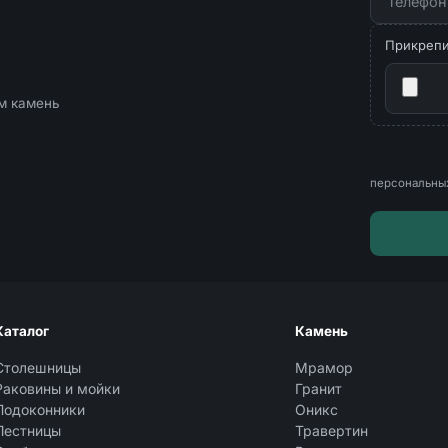
Прикрепит
ём камень
персональны
Каталог
Камень
Столешницы
Мрамор
Раковины и мойки
Гранит
Подоконники
Оникс
Лестницы
Травертин