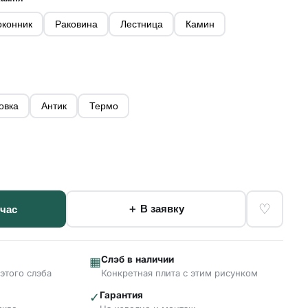
конник
Раковина
Лестница
Камин
овка
Антик
Термо
♡
＋ В заявку
йчас
Слэб в наличии
▦
этого слэба
Конкретная плита с этим рисунком
Гарантия
✓