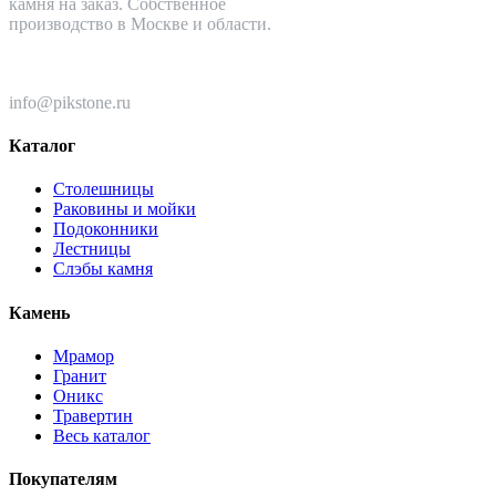
камня на заказ. Собственное
производство в Москве и области.
+7 (499) 110-82-64
info@pikstone.ru
Каталог
Столешницы
Раковины и мойки
Подоконники
Лестницы
Слэбы камня
Камень
Мрамор
Гранит
Оникс
Травертин
Весь каталог
Покупателям