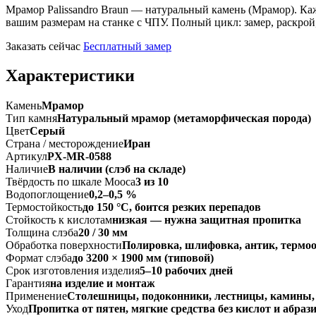
Мрамор Palissandro Braun — натуральный камень (Мрамор). Каж
вашим размерам на станке с ЧПУ. Полный цикл: замер, раскрой,
Заказать сейчас
Бесплатный замер
Характеристики
Камень
Мрамор
Тип камня
Натуральный мрамор (метаморфическая порода)
Цвет
Серый
Страна / месторождение
Иран
Артикул
PX-MR-0588
Наличие
В наличии (слэб на складе)
Твёрдость по шкале Мооса
3 из 10
Водопоглощение
0,2–0,5 %
Термостойкость
до 150 °C, боится резких перепадов
Стойкость к кислотам
низкая — нужна защитная пропитка
Толщина слэба
20 / 30 мм
Обработка поверхности
Полировка, шлифовка, антик, термо
Формат слэба
до 3200 × 1900 мм (типовой)
Срок изготовления изделия
5–10 рабочих дней
Гарантия
на изделие и монтаж
Применение
Столешницы, подоконники, лестницы, камины,
Уход
Пропитка от пятен, мягкие средства без кислот и абраз