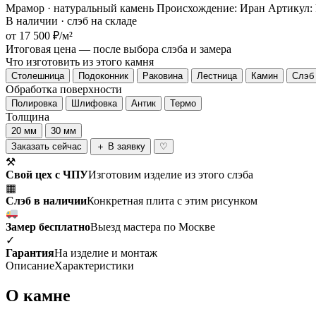
Мрамор · натуральный камень
Происхождение: Иран
Артикул:
В наличии · слэб на складе
от 17 500 ₽/м²
Итоговая цена — после выбора слэба и замера
Что изготовить из этого камня
Столешница
Подоконник
Раковина
Лестница
Камин
Слэб 
Обработка поверхности
Полировка
Шлифовка
Антик
Термо
Толщина
20 мм
30 мм
Заказать сейчас
＋ В заявку
♡
⚒
Свой цех с ЧПУ
Изготовим изделие из этого слэба
▦
Слэб в наличии
Конкретная плита с этим рисунком
Замер бесплатно
Выезд мастера по Москве
✓
Гарантия
На изделие и монтаж
Описание
Характеристики
О камне