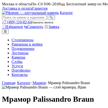
Москва и область
Пн–Сб 9:00–20:00
Бесплатный замер по Мо
Доставка и оплата
Гарантия
Каталог
+7 (499) 110-82-64
Заказать звонок
♡
Избранное
⇆
Сравнить
Заявка
☰
Столешницы
Раковины и мойки
Подоконники
Лестницы
Камины
Слэбы
Услуги
Портфолио
Контакты
Главная
›
Каталог
›
Мрамор
›
Мрамор Palissandro Braun
Мрамор Palissandro Braun