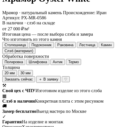
Мрамор · натуральный камень
Происхождение: Иран
Артикул: PX-MR-0586
В наличии · слэб на складе
от 27 000 ₽/м²
Итоговая цена — после выбора слэба и замера
Что изготовить из этого камня
Столешница
Подоконник
Раковина
Лестница
Камин
Слэб (материал)
Обработка поверхности
Полировка
Шлифовка
Антик
Термо
Толщина
20 мм
30 мм
Заказать сейчас
＋ В заявку
♡
⚒
Свой цех с ЧПУ
Изготовим изделие из этого слэба
▦
Слэб в наличии
Конкретная плита с этим рисунком
🚚
Замер бесплатно
Выезд мастера по Москве
✓
Гарантия
На изделие и монтаж
Описание
Характеристики