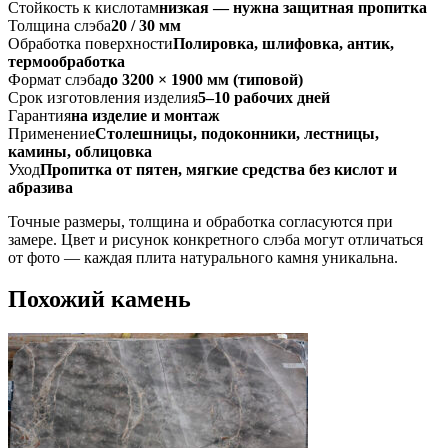
Стойкость к кислотам
низкая — нужна защитная пропитка
Толщина слэба
20 / 30 мм
Обработка поверхности
Полировка, шлифовка, антик,
термообработка
Формат слэба
до 3200 × 1900 мм (типовой)
Срок изготовления изделия
5–10 рабочих дней
Гарантия
на изделие и монтаж
Применение
Столешницы, подоконники, лестницы,
камины, облицовка
Уход
Пропитка от пятен, мягкие средства без кислот и
абразива
Точные размеры, толщина и обработка согласуются при
замере. Цвет и рисунок конкретного слэба могут отличаться
от фото — каждая плита натурального камня уникальна.
Похожий камень