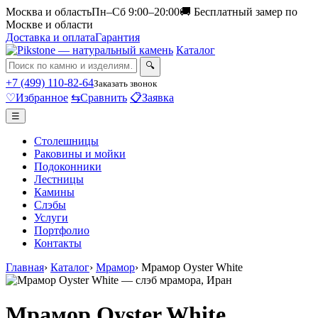
Москва и область
Пн–Сб 9:00–20:00
🚚 Бесплатный замер по
Москве и области
Доставка и оплата
Гарантия
Каталог
🔍
+7 (499) 110-82-64
Заказать звонок
♡
Избранное
⇆
Сравнить
📋
Заявка
☰
Столешницы
Раковины и мойки
Подоконники
Лестницы
Камины
Слэбы
Услуги
Портфолио
Контакты
Главная
›
Каталог
›
Мрамор
›
Мрамор Oyster White
Мрамор Oyster White