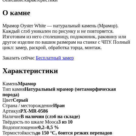
О камне
Мрамор Oyster White — натуральный камень (Мрамор).
Каждый слэб уникален по рисунку и не повторяется.
Изготовим из него столешницу, подоконник, раковину или
другое изделие по вашим размерам на станке с ЧПУ. Полный
цикл: замер, раскрой, обработка торца, монтаж.
Заказать сейчас
Бесплатный замер
Характеристики
Камень
Мрамор
Тип камня
Натуральный мрамор (метаморфическая
порода)
Цвет
Серый
Страна / месторождение
Иран
Артикул
PX-MR-0586
Наличие
В наличии (слэб на складе)
Твёрдость по шкале Мооса
3 из 10
Водопоглощение
0,2–0,5 %
Термостойкость
до 150 °C, боится резких перепадов