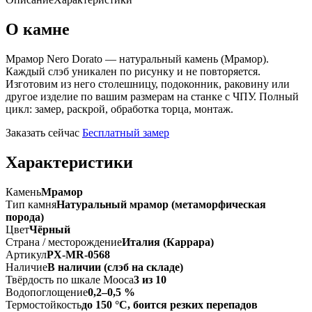
О камне
Мрамор Nero Dorato — натуральный камень (Мрамор).
Каждый слэб уникален по рисунку и не повторяется.
Изготовим из него столешницу, подоконник, раковину или
другое изделие по вашим размерам на станке с ЧПУ. Полный
цикл: замер, раскрой, обработка торца, монтаж.
Заказать сейчас
Бесплатный замер
Характеристики
Камень
Мрамор
Тип камня
Натуральный мрамор (метаморфическая
порода)
Цвет
Чёрный
Страна / месторождение
Италия (Каррара)
Артикул
PX-MR-0568
Наличие
В наличии (слэб на складе)
Твёрдость по шкале Мооса
3 из 10
Водопоглощение
0,2–0,5 %
Термостойкость
до 150 °C, боится резких перепадов