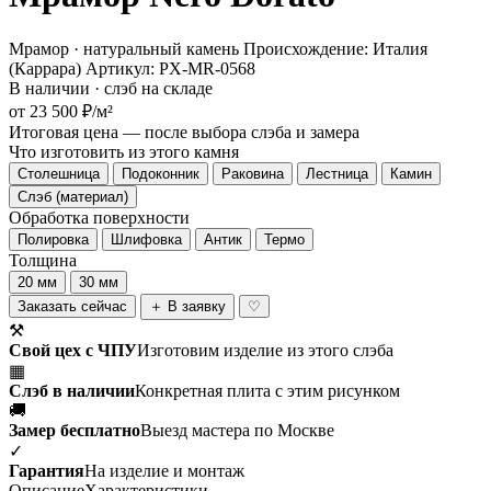
Мрамор · натуральный камень
Происхождение: Италия
(Каррара)
Артикул: PX-MR-0568
В наличии · слэб на складе
от 23 500 ₽/м²
Итоговая цена — после выбора слэба и замера
Что изготовить из этого камня
Столешница
Подоконник
Раковина
Лестница
Камин
Слэб (материал)
Обработка поверхности
Полировка
Шлифовка
Антик
Термо
Толщина
20 мм
30 мм
Заказать сейчас
＋ В заявку
♡
⚒
Свой цех с ЧПУ
Изготовим изделие из этого слэба
▦
Слэб в наличии
Конкретная плита с этим рисунком
🚚
Замер бесплатно
Выезд мастера по Москве
✓
Гарантия
На изделие и монтаж
Описание
Характеристики