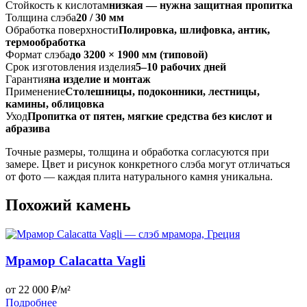
Стойкость к кислотам
низкая — нужна защитная пропитка
Толщина слэба
20 / 30 мм
Обработка поверхности
Полировка, шлифовка, антик,
термообработка
Формат слэба
до 3200 × 1900 мм (типовой)
Срок изготовления изделия
5–10 рабочих дней
Гарантия
на изделие и монтаж
Применение
Столешницы, подоконники, лестницы,
камины, облицовка
Уход
Пропитка от пятен, мягкие средства без кислот и
абразива
Точные размеры, толщина и обработка согласуются при
замере. Цвет и рисунок конкретного слэба могут отличаться
от фото — каждая плита натурального камня уникальна.
Похожий камень
Мрамор Calacatta Vagli
от 22 000 ₽/м²
Подробнее