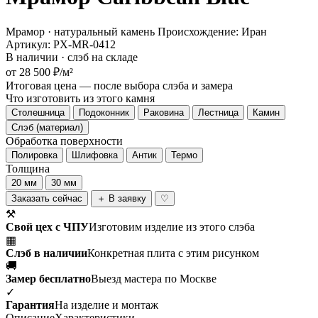
Мрамор · натуральный камень
Происхождение: Иран
Артикул: PX-MR-0412
В наличии · слэб на складе
от 28 500 ₽/м²
Итоговая цена — после выбора слэба и замера
Что изготовить из этого камня
Столешница
Подоконник
Раковина
Лестница
Камин
Слэб (материал)
Обработка поверхности
Полировка
Шлифовка
Антик
Термо
Толщина
20 мм
30 мм
Заказать сейчас
＋ В заявку
♡
⚒
Свой цех с ЧПУ
Изготовим изделие из этого слэба
▦
Слэб в наличии
Конкретная плита с этим рисунком
🚚
Замер бесплатно
Выезд мастера по Москве
✓
Гарантия
На изделие и монтаж
Описание
Характеристики