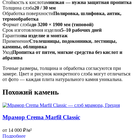
Стойкость к кислотам
низкая — нужна защитная пропитка
Толщина слэба
20 / 30 мм
Обработка поверхности
Полировка, шлифовка, антик,
термообработка
Формат слэба
до 3200 × 1900 мм (типовой)
Срок изготовления изделия
5–10 рабочих дней
Гарантия
на изделие и монтаж
Применение
Столешницы, подоконники, лестницы,
камины, облицовка
Уход
Пропитка от пятен, мягкие средства без кислот и
абразива
Точные размеры, толщина и обработка согласуются при
замере. Цвет и рисунок конкретного слэба могут отличаться
от фото — каждая плита натурального камня уникальна.
Похожий камень
Мрамор Crema Marfil Classic
от 14 000 ₽/м²
Подробнее