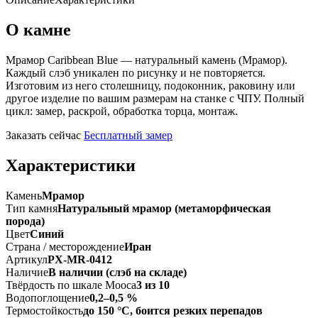
О камне
Мрамор Caribbean Blue — натуральный камень (Мрамор).
Каждый слэб уникален по рисунку и не повторяется.
Изготовим из него столешницу, подоконник, раковину или
другое изделие по вашим размерам на станке с ЧПУ. Полный
цикл: замер, раскрой, обработка торца, монтаж.
Заказать сейчас
Бесплатный замер
Характеристики
Камень
Мрамор
Тип камня
Натуральный мрамор (метаморфическая
порода)
Цвет
Синий
Страна / месторождение
Иран
Артикул
PX-MR-0412
Наличие
В наличии (слэб на складе)
Твёрдость по шкале Мооса
3 из 10
Водопоглощение
0,2–0,5 %
Термостойкость
до 150 °C, боится резких перепадов