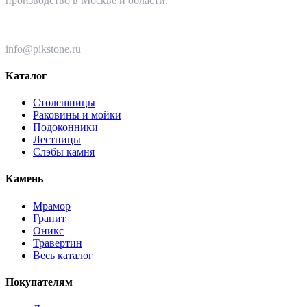
производство в Москве и области.
+7 (499) 110-82-64
info@pikstone.ru
Каталог
Столешницы
Раковины и мойки
Подоконники
Лестницы
Слэбы камня
Камень
Мрамор
Гранит
Оникс
Травертин
Весь каталог
Покупателям