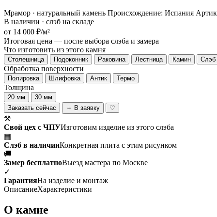
Мрамор · натуральный камень
Происхождение: Испания
Артик
В наличии · слэб на складе
от 14 000 ₽/м²
Итоговая цена — после выбора слэба и замера
Что изготовить из этого камня
Столешница
Подоконник
Раковина
Лестница
Камин
Слэб 
Обработка поверхности
Полировка
Шлифовка
Антик
Термо
Толщина
20 мм
30 мм
Заказать сейчас
＋ В заявку
♡
⚒
Свой цех с ЧПУ
Изготовим изделие из этого слэба
▦
Слэб в наличии
Конкретная плита с этим рисунком
🚚
Замер бесплатно
Выезд мастера по Москве
✓
Гарантия
На изделие и монтаж
Описание
Характеристики
О камне