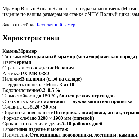
Мрамор Bronzo Armani Standart — натуральный камень (Мрамор
изделие по вашим размерам на станке с ЧПУ. Полный цикл: заме
Заказать сейчас
Бесплатный замер
Характеристики
Камень
Мрамор
Тип камня
Натуральный мрамор (метаморфическая порода)
Цвет
Чёрный
Страна / месторождение
Испания
Артикул
PX-MR-0380
Наличие
В наличии (слэб на складе)
Твёрдость по шкале Мооса
3 из 10
Водопоглощение
0,2–0,5 %
Термостойкость
до 150 °C, боится резких перепадов
Стойкость к кислотам
низкая — нужна защитная пропитка
Толщина слэба
20 / 30 мм
Обработка поверхности
Полировка, шлифовка, антик, термо
Формат слэба
до 3200 × 1900 мм (типовой)
Срок изготовления изделия
5–10 рабочих дней
Гарантия
на изделие и монтаж
Применение
Столешницы, подоконники, лестницы, камины,