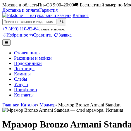
Москва и область
Пн–Сб 9:00–20:00
🚚 Бесплатный замер по Мо
Доставка и оплата
Гарантия
Каталог
🔍
+7 (499) 110-82-64
Заказать звонок
♡
Избранное
⇆
Сравнить
📋
Заявка
☰
Столешницы
Раковины и мойки
Подоконники
Лестницы
Камины
Слэбы
Услуги
Портфолио
Контакты
Главная
›
Каталог
›
Мрамор
›
Мрамор Bronzo Armani Standart
Мрамор Bronzo Armani Standa