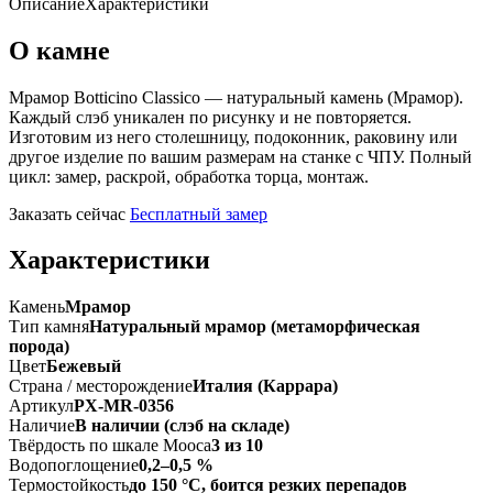
Описание
Характеристики
О камне
Мрамор Botticino Classico — натуральный камень (Мрамор).
Каждый слэб уникален по рисунку и не повторяется.
Изготовим из него столешницу, подоконник, раковину или
другое изделие по вашим размерам на станке с ЧПУ. Полный
цикл: замер, раскрой, обработка торца, монтаж.
Заказать сейчас
Бесплатный замер
Характеристики
Камень
Мрамор
Тип камня
Натуральный мрамор (метаморфическая
порода)
Цвет
Бежевый
Страна / месторождение
Италия (Каррара)
Артикул
PX-MR-0356
Наличие
В наличии (слэб на складе)
Твёрдость по шкале Мооса
3 из 10
Водопоглощение
0,2–0,5 %
Термостойкость
до 150 °C, боится резких перепадов