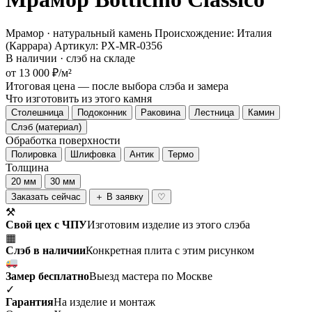
Мрамор · натуральный камень
Происхождение: Италия
(Каррара)
Артикул: PX-MR-0356
В наличии · слэб на складе
от 13 000 ₽/м²
Итоговая цена — после выбора слэба и замера
Что изготовить из этого камня
Столешница
Подоконник
Раковина
Лестница
Камин
Слэб (материал)
Обработка поверхности
Полировка
Шлифовка
Антик
Термо
Толщина
20 мм
30 мм
Заказать сейчас
＋ В заявку
♡
⚒
Свой цех с ЧПУ
Изготовим изделие из этого слэба
▦
Слэб в наличии
Конкретная плита с этим рисунком
Замер бесплатно
Выезд мастера по Москве
✓
Гарантия
На изделие и монтаж