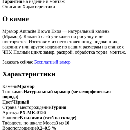
Гарантия
На изделие и монтаж
Описание
Характеристики
О камне
Мрамор Antracite Brown Extra — натуральный камень
(Мрамор). Каждый слэб уникален по рисунку и не
повторяется. Изготовим из него столешницу, подоконник,
раковину или другое изделие по вашим размерам на станке с
ЧПУ. Полный цикл: замер, раскрой, обработка торца, монтаж.
Заказать сейчас
Бесплатный замер
Характеристики
Камень
Мрамор
Тип камня
Натуральный мрамор (метаморфическая
порода)
Цвет
Чёрный
Страна / месторождение
Турция
Артикул
PX-MR-0156
Наличие
В наличии (слэб на складе)
Твёрдость по шкале Мооса
3 из 10
Водопоглощение
0,2–0,5 %