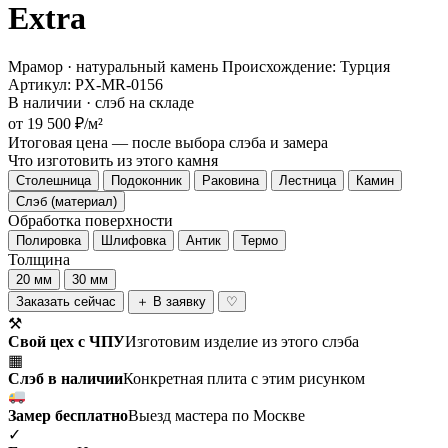
Extra
Мрамор · натуральный камень
Происхождение: Турция
Артикул: PX-MR-0156
В наличии · слэб на складе
от 19 500 ₽/м²
Итоговая цена — после выбора слэба и замера
Что изготовить из этого камня
Столешница
Подоконник
Раковина
Лестница
Камин
Слэб (материал)
Обработка поверхности
Полировка
Шлифовка
Антик
Термо
Толщина
20 мм
30 мм
Заказать сейчас
＋ В заявку
♡
⚒
Свой цех с ЧПУ
Изготовим изделие из этого слэба
▦
Слэб в наличии
Конкретная плита с этим рисунком
Замер бесплатно
Выезд мастера по Москве
✓