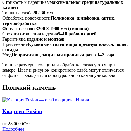
Стойкость к царапинам
максимальная среди натуральных
камней
Толщина слэба
20 / 30 мм
Обработка поверхности
Полировка, шлифовка, антик,
термообработка
Формат слэба
до 3200 × 1900 мм (типовой)
Срок изготовления изделия
5–10 рабочих дней
Гарантия
на изделие и монтаж
Применение
Кухонные столешницы премиум-класса, полы,
фасады
Уход
Неприхотлив, защитная пропитка раз в 1–2 года
Точные размеры, толщина и обработка согласуются при
замере. Цвет и рисунок конкретного слэба могут отличаться
от фото — каждая плита натурального камня уникальна.
Похожий камень
Кварцит Fusion
от 28 000 ₽/м²
Подробнее