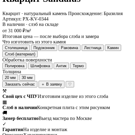
Кварцит · натуральный камень
Происхождение: Бразилия
Артикул: PX-KV-0344
В наличии · слэб на складе
от 31 000 ₽/м²
Итоговая цена — после выбора слэба и замера
Что изготовить из этого камня
Столешница
Подоконник
Раковина
Лестница
Камин
Слэб (материал)
Обработка поверхности
Полировка
Шлифовка
Антик
Термо
Толщина
20 мм
30 мм
Заказать сейчас
＋ В заявку
♡
⚒
Свой цех с ЧПУ
Изготовим изделие из этого слэба
▦
Слэб в наличии
Конкретная плита с этим рисунком
🚚
Замер бесплатно
Выезд мастера по Москве
✓
Гарантия
На изделие и монтаж
Описание
Характеристики