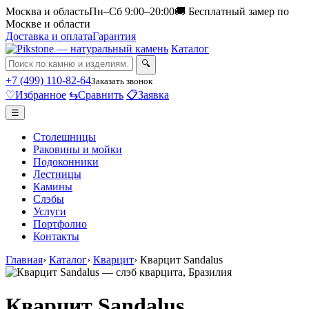
Москва и область
Пн–Сб 9:00–20:00
🚚 Бесплатный замер по
Москве и области
Доставка и оплата
Гарантия
Каталог
🔍
+7 (499) 110-82-64
Заказать звонок
♡
Избранное
⇆
Сравнить
📋
Заявка
☰
Столешницы
Раковины и мойки
Подоконники
Лестницы
Камины
Слэбы
Услуги
Портфолио
Контакты
Главная
›
Каталог
›
Кварцит
›
Кварцит Sandalus
Кварцит Sandalus