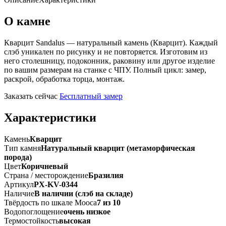
О камне
Кварцит Sandalus — натуральный камень (Кварцит). Каждый
слэб уникален по рисунку и не повторяется. Изготовим из
него столешницу, подоконник, раковину или другое изделие
по вашим размерам на станке с ЧПУ. Полный цикл: замер,
раскрой, обработка торца, монтаж.
Заказать сейчас
Бесплатный замер
Характеристики
Камень
Кварцит
Тип камня
Натуральный кварцит (метаморфическая
порода)
Цвет
Коричневый
Страна / месторождение
Бразилия
Артикул
PX-KV-0344
Наличие
В наличии (слэб на складе)
Твёрдость по шкале Мооса
7 из 10
Водопоглощение
очень низкое
Термостойкость
высокая