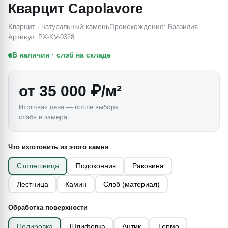
Кварцит Capolavore
Кварцит · натуральный камень
Происхождение: Бразилия
Артикул: PX-KV-0328
В наличии · слэб на складе
от 35 000 ₽/м²
Итоговая цена — после выбора
слэба и замера
Что изготовить из этого камня
Столешница
Подоконник
Раковина
Лестница
Камин
Слэб (материал)
Обработка поверхности
Полировка
Шлифовка
Антик
Термо