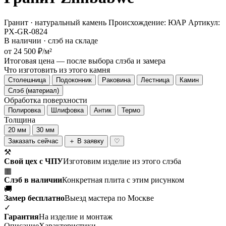
Гранит · натуральный камень
Происхождение: ЮАР
Артикул:
PX-GR-0824
В наличии · слэб на складе
от 24 500 ₽/м²
Итоговая цена — после выбора слэба и замера
Что изготовить из этого камня
Столешница
Подоконник
Раковина
Лестница
Камин
Слэб (материал)
Обработка поверхности
Полировка
Шлифовка
Антик
Термо
Толщина
20 мм
30 мм
Заказать сейчас
＋ В заявку
♡
⚒
Свой цех с ЧПУ
Изготовим изделие из этого слэба
▦
Слэб в наличии
Конкретная плита с этим рисунком
🚚
Замер бесплатно
Выезд мастера по Москве
✓
Гарантия
На изделие и монтаж
Описание
Характеристики