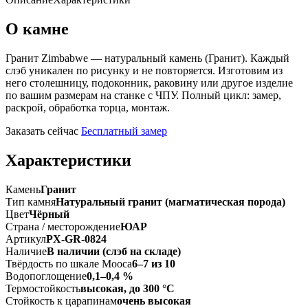
О камне
Гранит Zimbabwe — натуральный камень (Гранит). Каждый
слэб уникален по рисунку и не повторяется. Изготовим из
него столешницу, подоконник, раковину или другое изделие
по вашим размерам на станке с ЧПУ. Полный цикл: замер,
раскрой, обработка торца, монтаж.
Заказать сейчас
Бесплатный замер
Характеристики
Камень
Гранит
Тип камня
Натуральный гранит (магматическая порода)
Цвет
Чёрный
Страна / месторождение
ЮАР
Артикул
PX-GR-0824
Наличие
В наличии (слэб на складе)
Твёрдость по шкале Мооса
6–7 из 10
Водопоглощение
0,1–0,4 %
Термостойкость
высокая, до 300 °C
Стойкость к царапинам
очень высокая