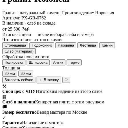
Гранит · натуральный камень
Происхождение: Норвегия
Артикул: PX-GR-0762
В наличии · слэб на складе
от 25 500 ₽/м²
Итоговая цена — после выбора слэба и замера
Что изготовить из этого камня
Столешница
Подоконник
Раковина
Лестница
Камин
Слэб (материал)
Обработка поверхности
Полировка
Шлифовка
Антик
Термо
Толщина
20 мм
30 мм
Заказать сейчас
＋ В заявку
♡
⚒
Свой цех с ЧПУ
Изготовим изделие из этого слэба
▦
Слэб в наличии
Конкретная плита с этим рисунком
🚚
Замер бесплатно
Выезд мастера по Москве
✓
Гарантия
На изделие и монтаж
Описание
Характеристики