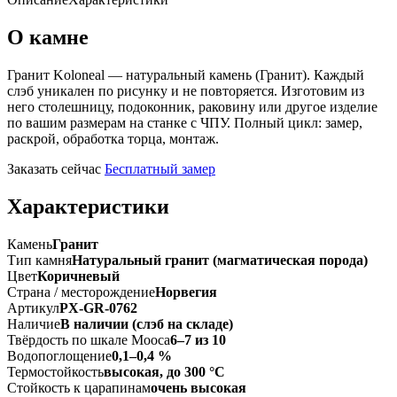
О камне
Гранит Koloneal — натуральный камень (Гранит). Каждый
слэб уникален по рисунку и не повторяется. Изготовим из
него столешницу, подоконник, раковину или другое изделие
по вашим размерам на станке с ЧПУ. Полный цикл: замер,
раскрой, обработка торца, монтаж.
Заказать сейчас
Бесплатный замер
Характеристики
Камень
Гранит
Тип камня
Натуральный гранит (магматическая порода)
Цвет
Коричневый
Страна / месторождение
Норвегия
Артикул
PX-GR-0762
Наличие
В наличии (слэб на складе)
Твёрдость по шкале Мооса
6–7 из 10
Водопоглощение
0,1–0,4 %
Термостойкость
высокая, до 300 °C
Стойкость к царапинам
очень высокая