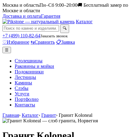
Москва и область
Пн–Сб 9:00–20:00
🚚 Бесплатный замер по
Москве и области
Доставка и оплата
Гарантия
Каталог
🔍
+7 (499) 110-82-64
Заказать звонок
♡
Избранное
⇆
Сравнить
📋
Заявка
☰
Столешницы
Раковины и мойки
Подоконники
Лестницы
Камины
Слэбы
Услуги
Портфолио
Контакты
Главная
›
Каталог
›
Гранит
›
Гранит Koloneal
Гранит Koloneal